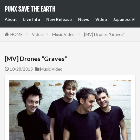
PUNX SAVE THE EARTH
About
Live Info
New Release
News
Video
Japanese Art
HOME
Video
Music Video
[MV] Drones “Graves”
[MV] Drones “Graves”
10/28/2013
Music Video