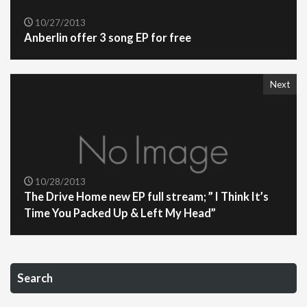
10/27/2013
Anberlin offer 3 song EP for free
Next
10/28/2013
The Drive Home new EP full stream; ” I Think It’s
Time You Packed Up & Left My Head”
Search