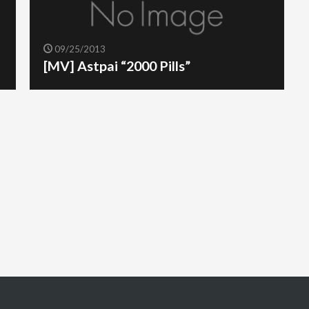
09/25/2013
[MV] Astpai “2000 Pills”