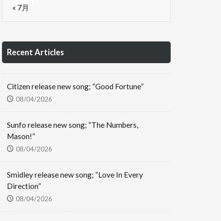
« 7月
Recent Articles
Citizen release new song; “Good Fortune”
08/04/2026
Sunfo release new song; “The Numbers,
Mason!”
08/04/2026
Smidley release new song; “Love In Every
Direction”
08/04/2026