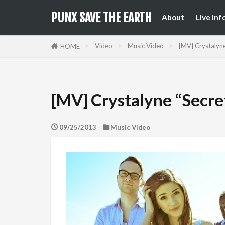
来日公
国内フ
PUNX SAVE THE EARTH
About
Live Inf
来日公
国内フ
Video
Music Video
[MV] Crystalyne
HOME
[MV] Crystalyne “Secre
09/25/2013
Music Video