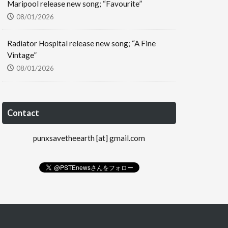
Maripool release new song; “Favourite”
08/01/2026
Radiator Hospital release new song; “A Fine
Vintage”
08/01/2026
Contact
punxsavetheearth [at] gmail.com