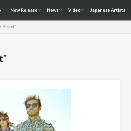
演情報
ェス情報
Album
EP / Single / Demo
Split
Compilation
New Song
Cover Song
Reunion / Break-up
Music Video
Live Video
Documentary
o
New Release
News
Video
Japanese Artists
演情報
ェス情報
Album
EP / Single / Demo
Split
Compilation
New Song
Cover Song
Reunion / Break-up
Music Video
Live Video
Documentary
 “Secret”
t”