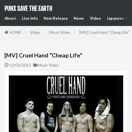
PUNX SAVE THE EARTH
About
Live Info
New Release
News
Video
Japanese Art
HOME
Video
Music Video
[MV] Cruel Hand “Cheap Life”
[MV] Cruel Hand “Cheap Life”
12/03/2012
Music Video