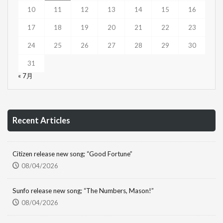
10
11
12
13
14
15
16
17
18
19
20
21
22
23
24
25
26
27
28
29
30
31
« 7月
Recent Articles
Citizen release new song; “Good Fortune”
08/04/2026
Sunfo release new song; “The Numbers, Mason!”
08/04/2026