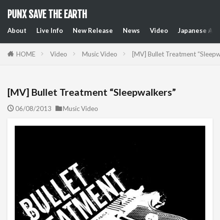
PUNX SAVE THE EARTH
About
Live Info
New Release
News
Video
Japanese Art
HOME
Video
Music Video
[MV] Bullet Treatment “Sleepw
[MV] Bullet Treatment “Sleepwalkers”
06/08/2013
Music Video