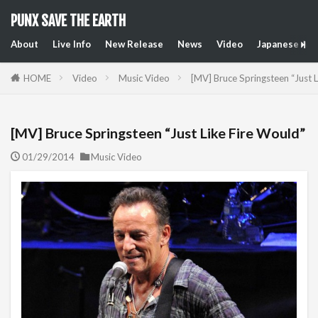
PUNX SAVE THE EARTH
About
Live Info
New Release
News
Video
Japanese Art
HOME
Video
Music Video
[MV] Bruce Springsteen “Just L
[MV] Bruce Springsteen “Just Like Fire Would”
01/29/2014
Music Video