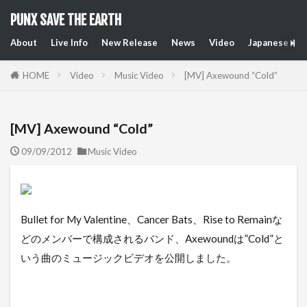
PUNX SAVE THE EARTH
About
Live Info
New Release
News
Video
Japanese Art
HOME
Video
Music Video
[MV] Axewound “Cold”
[MV] Axewound “Cold”
09/09/2012
Music Video
Bullet for My Valentine、Cancer Bats、Rise to Remainな
どのメンバーで構成されるバンド、Axewoundは”Cold”と
いう曲のミュージックビデオを公開しました。