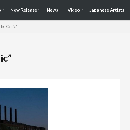
演情報
ェス情報
Album
EP / Single / Demo
Split
Compilation
New Song
Cover Song
Reunion / Break-up
Music Video
Live Video
Documentary
o
New Release
News
Video
Japanese Artists
演情報
ェス情報
Album
EP / Single / Demo
Split
Compilation
New Song
Cover Song
Reunion / Break-up
Music Video
Live Video
Documentary
The Cynic”
ic”