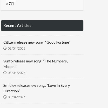
« 7月
Recent Articles
Citizen release new song; “Good Fortune”
08/04/2026
Sunfo release new song; “The Numbers,
Mason!”
08/04/2026
Smidley release new song; “Love In Every
Direction”
08/04/2026