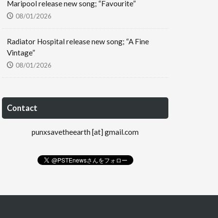
Maripool release new song; “Favourite”
08/01/2026
Radiator Hospital release new song; “A Fine
Vintage”
08/01/2026
Contact
punxsavetheearth [at] gmail.com