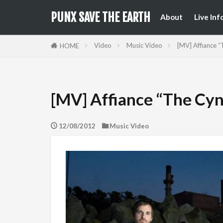
来日公
国内フ
PUNX SAVE THE EARTH
About
Live Inf
来日公
国内フ
Video
Music Video
[MV] Affiance “
HOME
[MV] Affiance “The Cyn
12/08/2012
Music Video