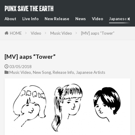
PUNX SAVE THE EARTH
About
Live Info
New Release
News
Video
Japanese Art
HOME
Video
Music Video
[MV] aaps “Tower”
[MV] aaps “Tower”
03/05/2018
Music Video
,
New Song
,
Release Info
,
Japanese Artists