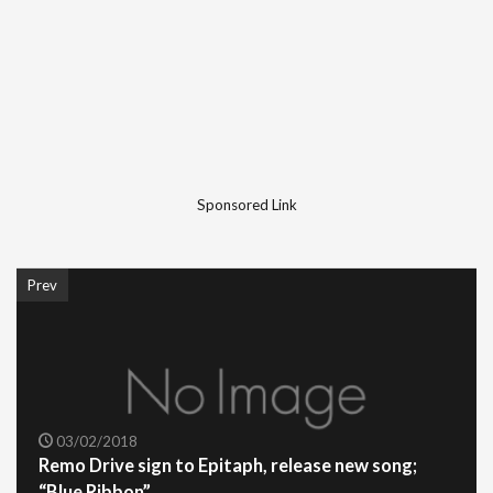
Sponsored Link
Prev
03/02/2018
Remo Drive sign to Epitaph, release new song;
“Blue Ribbon”