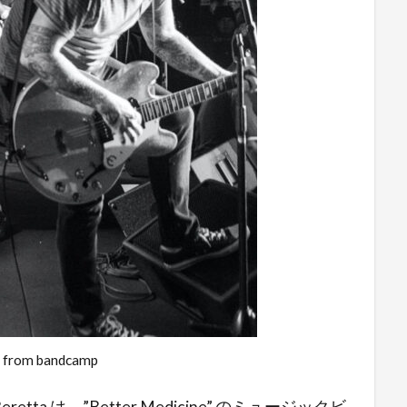
 from bandcamp
retta は、”Better Medicine” のミュージックビ