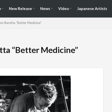
演情報
ェス情報
Album
EP / Single / Demo
Split
Compilation
New Song
Cover Song
Reunion / Break-up
Music Video
Live Video
Documentary
o
New Release
News
Video
Japanese Artists
演情報
ェス情報
Album
EP / Single / Demo
Split
Compilation
New Song
Cover Song
Reunion / Break-up
Music Video
Live Video
Documentary
nn Beretta “Better Medicine”
tta “Better Medicine”