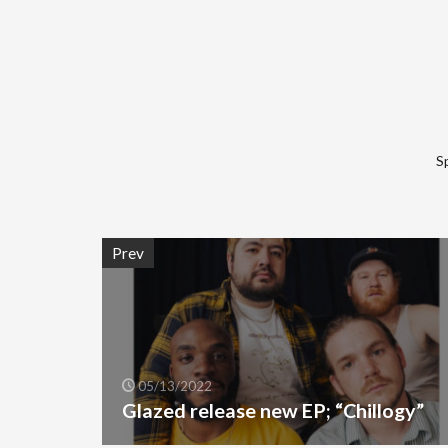
S
Prev
05/13/2022
Glazed release new EP; “Chillogy”