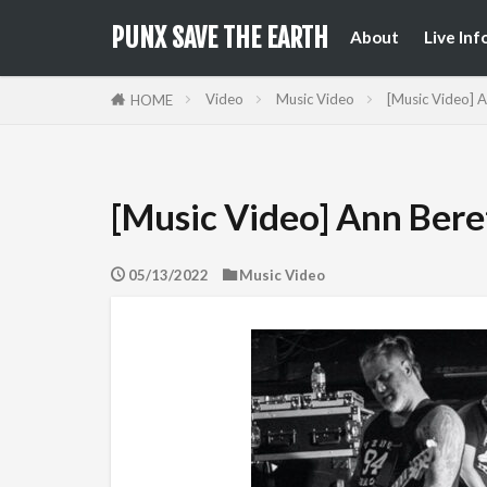
来日公
国内フ
PUNX SAVE THE EARTH
About
Live Inf
来日公
国内フ
Video
Music Video
[Music Video] A
HOME
[Music Video] Ann Bere
05/13/2022
Music Video