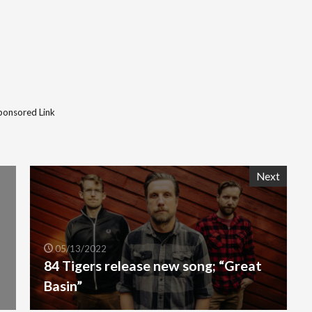
ponsored Link
Next
05/13/2022
84 Tigers release new song; “Great
Basin”