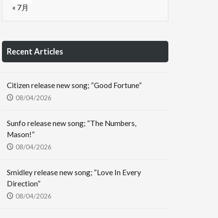
« 7月
Recent Articles
Citizen release new song; “Good Fortune”
08/04/2026
Sunfo release new song; “The Numbers,
Mason!”
08/04/2026
Smidley release new song; “Love In Every
Direction”
08/04/2026