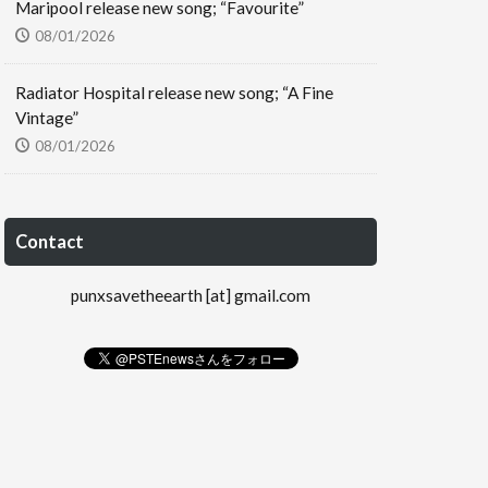
Maripool release new song; “Favourite”
08/01/2026
Radiator Hospital release new song; “A Fine
Vintage”
08/01/2026
Contact
punxsavetheearth [at] gmail.com