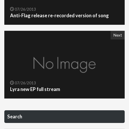
07/26/2013
Anti-Flag release re-recorded version of song
Next
07/26/2013
Lyra new EP full stream
Search