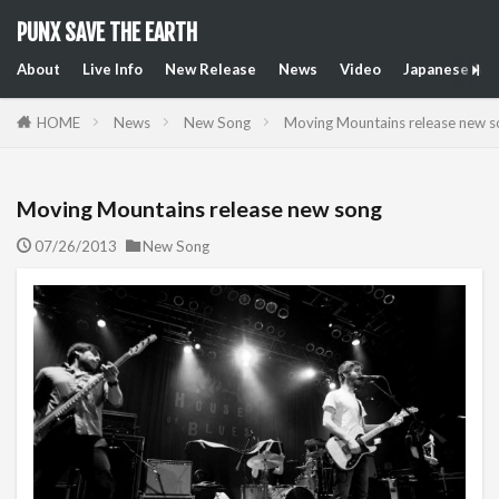
PUNX SAVE THE EARTH
About
Live Info
New Release
News
Video
Japanese Art
HOME
News
New Song
Moving Mountains release new s
Moving Mountains release new song
07/26/2013
New Song