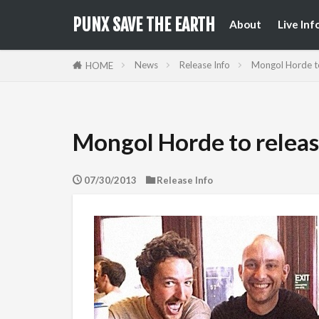
来日公
国内フ
PUNX SAVE THE EARTH
About
Live Inf
来日公
国内フ
News
Release Info
Mongol Horde to
HOME
Mongol Horde to releas
07/30/2013
Release Info