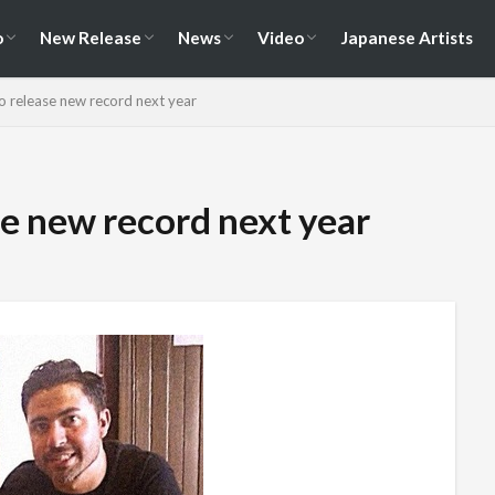
演情報
ェス情報
Album
EP / Single / Demo
Split
Compilation
New Song
Cover Song
Reunion / Break-up
Music Video
Live Video
Documentary
o
New Release
News
Video
Japanese Artists
演情報
ェス情報
Album
EP / Single / Demo
Split
Compilation
New Song
Cover Song
Reunion / Break-up
Music Video
Live Video
Documentary
 release new record next year
e new record next year