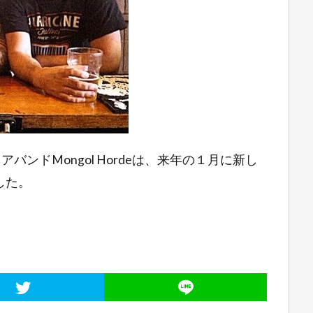
コアバンドMongol Hordeは、来年の１月に新し
した。