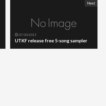
Next
07/30/2013
UTKF release free 5-song sampler