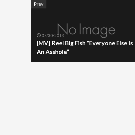
Prev
07/30/2013
[MV] Reel Big Fish “Everyone Else Is
An Asshole”