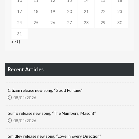
10
11
12
13
14
15
16
17
18
19
20
21
22
23
24
25
26
27
28
29
30
31
« 7月
Recent Articles
Citizen release new song; “Good Fortune”
08/04/2026
Sunfo release new song; “The Numbers, Mason!”
08/04/2026
Smidley release new song; “Love In Every Direction”