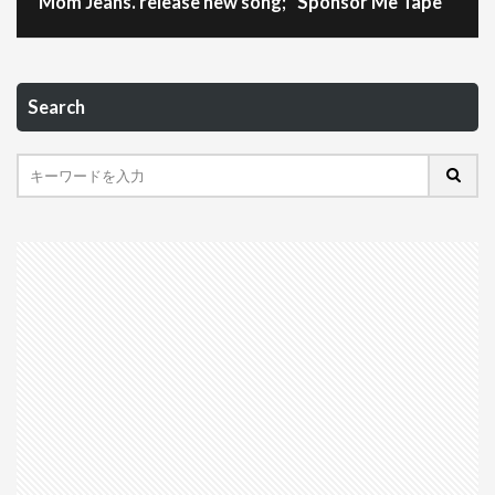
Mom Jeans. release new song; “Sponsor Me Tape”
Search