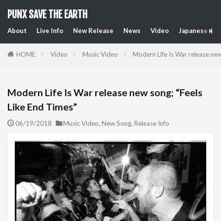
PUNX SAVE THE EARTH
About
Live Info
New Release
News
Video
Japanese Art
HOME
Video
Music Video
Modern Life Is War release new
Modern Life Is War release new song; “Feels
Like End Times”
06/19/2018
Music Video
,
New Song
,
Release Info