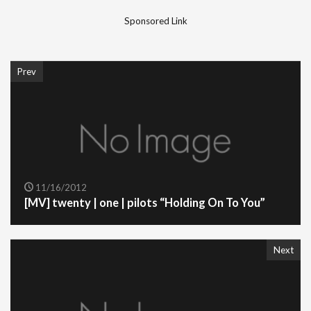
Sponsored Link
Prev
11/16/2012
[MV] twenty | one | pilots “Holding On To You”
Next