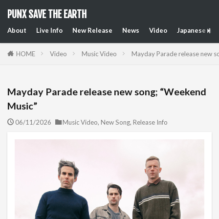
PUNX SAVE THE EARTH
About
Live Info
New Release
News
Video
Japanese Art
HOME
Video
Music Video
Mayday Parade release new s
Mayday Parade release new song; “Weekend
Music”
06/11/2026
Music Video
,
New Song
,
Release Info