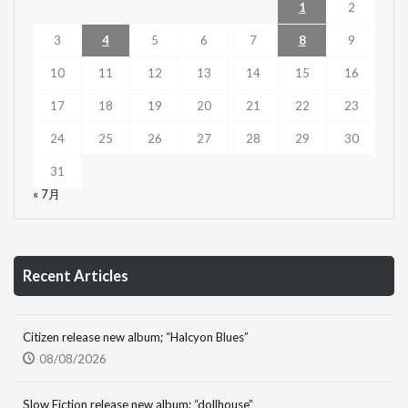
1
2
3
4
5
6
7
8
9
10
11
12
13
14
15
16
17
18
19
20
21
22
23
24
25
26
27
28
29
30
31
« 7月
Recent Articles
Citizen release new album; “Halcyon Blues”
08/08/2026
Slow Fiction release new album; “dollhouse”