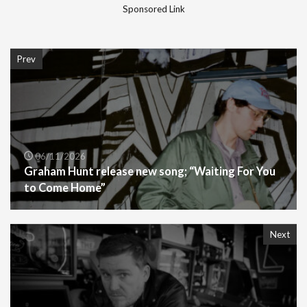
Sponsored Link
Prev
06/11/2026
Graham Hunt release new song; “Waiting For You
to Come Home”
Next