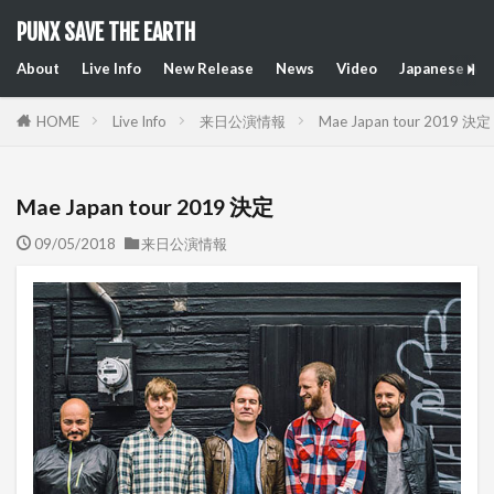
PUNX SAVE THE EARTH
About
Live Info
New Release
News
Video
Japanese Art
HOME
Live Info
来日公演情報
Mae Japan tour 2019 決定
Mae Japan tour 2019 決定
09/05/2018
来日公演情報