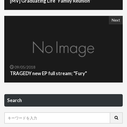
[MV] Graduating Life “Family Reunion”
Next
09/05/2018
TRAGEDY new EP full stream; “Fury”
Search