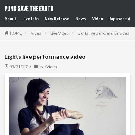
PUNX SAVE THE EARTH
About
Live Info
New Release
News
Video
Japanese Art
HOME
Video
Live Video
Lights live performance video
Lights live performance video
03/21/2013
Live Video