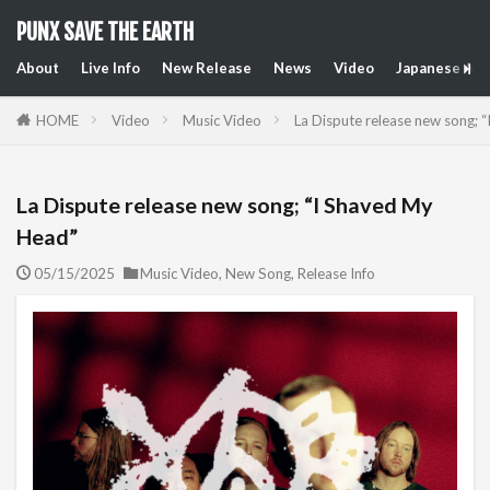
PUNX SAVE THE EARTH
About
Live Info
New Release
News
Video
Japanese Art
HOME
Video
Music Video
La Dispute release new song; 
La Dispute release new song; “I Shaved My
Head”
05/15/2025
Music Video
,
New Song
,
Release Info