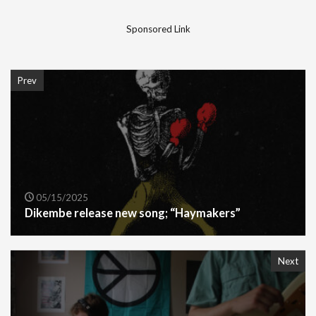
Sponsored Link
Prev
05/15/2025
Dikembe release new song; “Haymakers”
Next