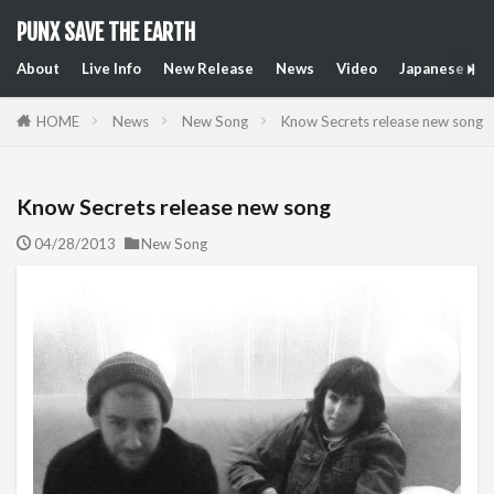
PUNX SAVE THE EARTH
About
Live Info
New Release
News
Video
Japanese Art
HOME
News
New Song
Know Secrets release new song
Know Secrets release new song
04/28/2013
New Song