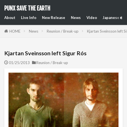
PUNX SAVE THE EARTH
About
Live Info
New Release
News
Video
Japanese Art
HOME
News
Reunion / Break-up
Kjartan Sveinsson left S
Kjartan Sveinsson left Sigur Rós
01/25/2013
Reunion / Break-up