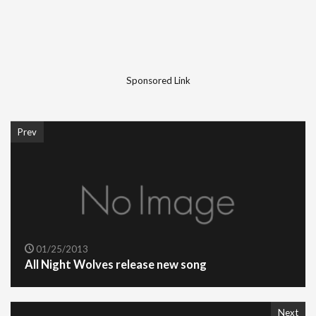
Sponsored Link
Prev
01/25/2013
All Night Wolves release new song
Next