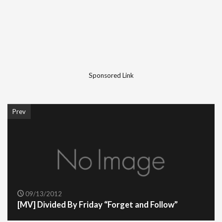
Sponsored Link
Prev
09/13/2012
[MV] Divided By Friday “Forget and Follow”