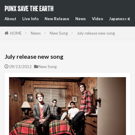
PUNX SAVE THE EARTH
About
Live Info
New Release
News
Video
Japanese Art
HOME
News
New Song
July release new song
July release new song
09/13/2012
New Song