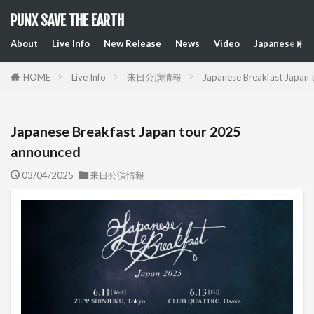
PUNX SAVE THE EARTH
About
Live Info
New Release
News
Video
Japanese Art
HOME
Live Info
来日公演情報
Japanese Breakfast Japan
Japanese Breakfast Japan tour 2025
announced
03/04/2025
来日公演情報