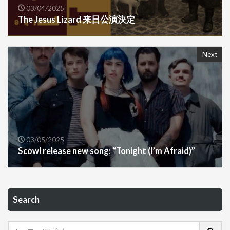
03/04/2025
The Jesus Lizard 来日公演決定
Next
03/05/2025
Scowl release new song; “Tonight (I’m Afraid)”
Search