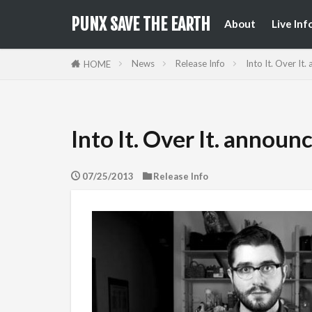
来日公
国内フ
PUNX SAVE THE EARTH
About
Live Inf
来日公
国内フ
News
Release Info
Into It. Over It
HOME
Into It. Over It. annou
07/25/2013
Release Info