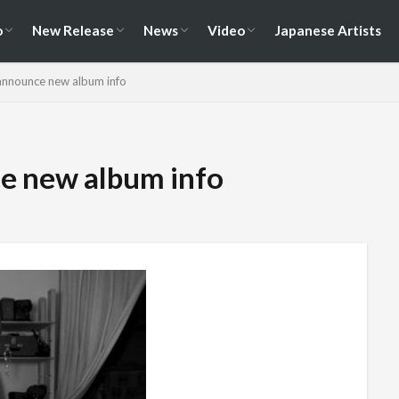
演情報
ェス情報
Album
EP / Single / Demo
Split
Compilation
New Song
Cover Song
Reunion / Break-up
Music Video
Live Video
Documentary
o
New Release
News
Video
Japanese Artists
演情報
ェス情報
Album
EP / Single / Demo
Split
Compilation
New Song
Cover Song
Reunion / Break-up
Music Video
Live Video
Documentary
. announce new album info
nce new album info