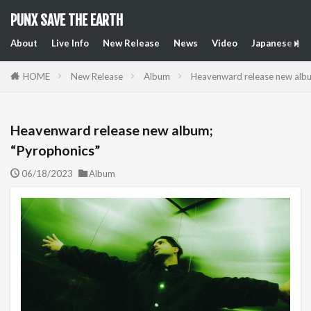
PUNX SAVE THE EARTH
About
Live Info
New Release
News
Video
Japanese Art
HOME
New Release
Album
Heavenward release new albu
Heavenward release new album;
“Pyrophonics”
06/18/2023
Album