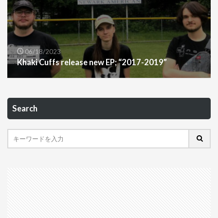
06/18/2023
Khaki Cuffs release new EP; “2017​-​2019”
Search