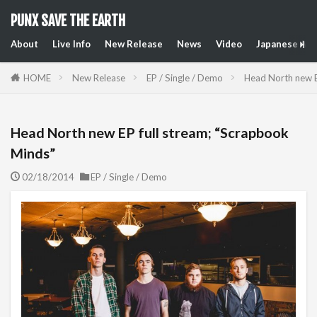
PUNX SAVE THE EARTH
About
Live Info
New Release
News
Video
Japanese Art
HOME
New Release
EP / Single / Demo
Head North new E
Head North new EP full stream; “Scrapbook
Minds”
02/18/2014
EP / Single / Demo