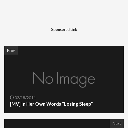
Sponsored Link
Prev
02/18/2014
[MV] In Her Own Words “Losing Sleep”
Next