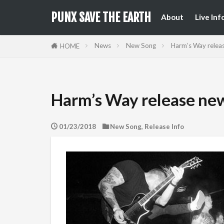
来日公
国内フ
PUNX SAVE THE EARTH
About
Live Inf
来日公
国内フ
News
New Song
Harm’s Way relea
HOME
Harm’s Way release ne
01/23/2018
New Song
,
Release Info