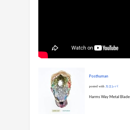
Posthuman
posted with
カエレバ
Harms Way Metal Blad