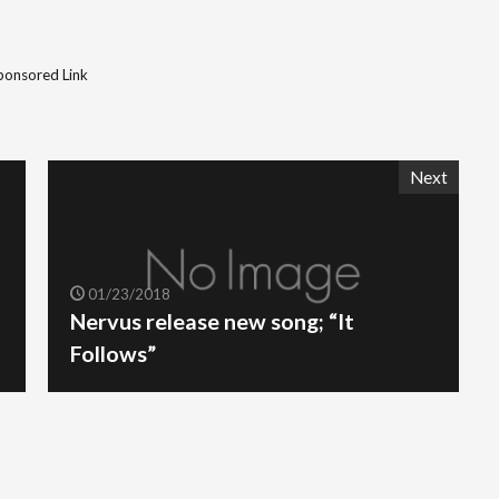
ponsored Link
Next
01/23/2018
Nervus release new song; “It
Follows”