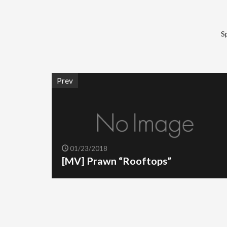
S
Prev
01/23/2018
[MV] Prawn “Rooftops”