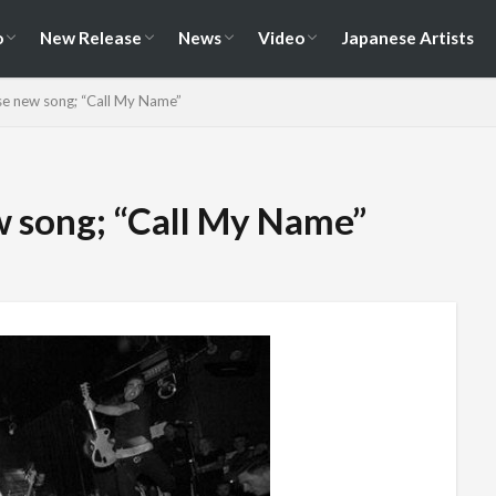
演情報
ェス情報
Album
EP / Single / Demo
Split
Compilation
New Song
Cover Song
Reunion / Break-up
Music Video
Live Video
Documentary
o
New Release
News
Video
Japanese Artists
演情報
ェス情報
Album
EP / Single / Demo
Split
Compilation
New Song
Cover Song
Reunion / Break-up
Music Video
Live Video
Documentary
se new song; “Call My Name”
w song; “Call My Name”