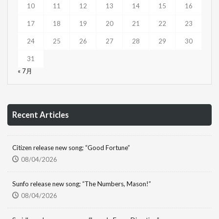
10
11
12
13
14
15
16
17
18
19
20
21
22
23
24
25
26
27
28
29
30
31
« 7月
Recent Articles
Citizen release new song; “Good Fortune”
08/04/2026
Sunfo release new song; “The Numbers, Mason!”
08/04/2026