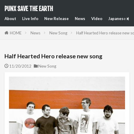
PUNX SAVE THE EARTH
About
Live Info
New Release
News
Video
Japanese Art
HOME
News
New Song
Half Hearted Hero release new s
Half Hearted Hero release new song
11/20/2012
New Song