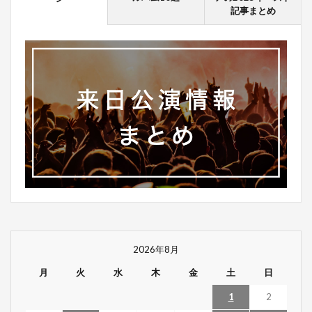
記事まとめ
2026年8月
月
火
水
木
金
土
日
1
2