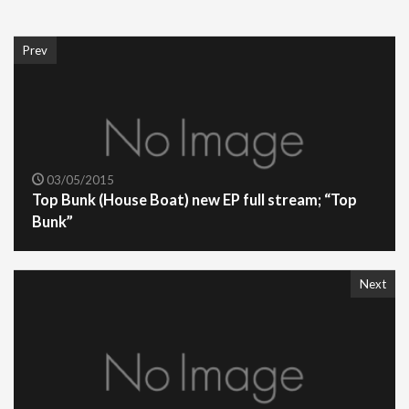
Prev
03/05/2015
Top Bunk (House Boat) new EP full stream; “Top
Bunk”
Next