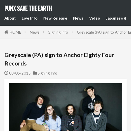
PUNX SAVE THE EARTH
About
Live Info
New Release
News
Video
Japanese Art
HOME
News
Signing Info
Greyscale (PA) sign to Anchor E
Greyscale (PA) sign to Anchor Eighty Four
Records
03/05/2015
Signing Info