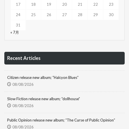
17
18
19
20
21
22
23
24
25
26
27
28
29
30
31
« 7月
Recent Articles
Citizen release new album; “Halcyon Blues”
08/08/2026
Slow Fiction release new album; “dollhouse”
08/08/2026
Public Opinion release new album; “The Curse of Public Opinion”
08/08/2026