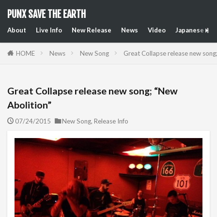
PUNX SAVE THE EARTH
About
Live Info
New Release
News
Video
Japanese Art
HOME
News
New Song
Great Collapse release new song
Great Collapse release new song; “New
Abolition”
07/24/2015
New Song
,
Release Info