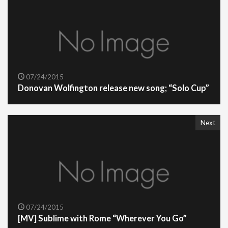
07/24/2015
Donovan Wolfington release new song; “Solo Cup”
Next
07/24/2015
[MV] Sublime with Rome “Wherever You Go”