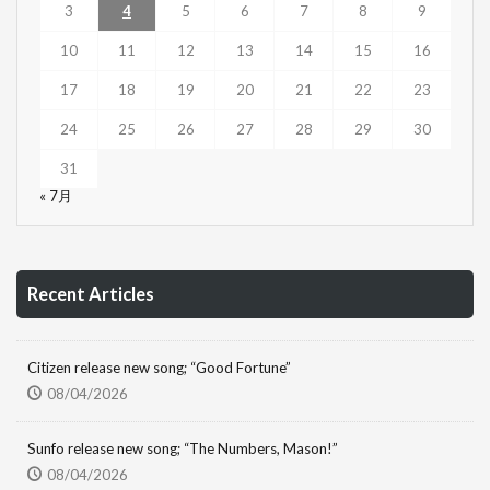
3
4
5
6
7
8
9
10
11
12
13
14
15
16
17
18
19
20
21
22
23
24
25
26
27
28
29
30
31
« 7月
Recent Articles
Citizen release new song; “Good Fortune”
08/04/2026
Sunfo release new song; “The Numbers, Mason!”
08/04/2026