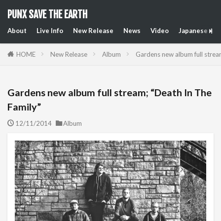
PUNX SAVE THE EARTH
About
Live Info
New Release
News
Video
Japanese Art
HOME
New Release
Album
Gardens new album full strea
Gardens new album full stream; “Death In The
Family”
12/11/2014
Album