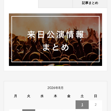
記事まとめ
2026年8月
月
火
水
木
金
土
日
1
2