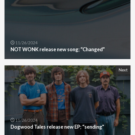
11/26/2024
NOT WONK release new song; “Changed”
Next
11/26/2024
Dogwood Tales release new EP; “sending”