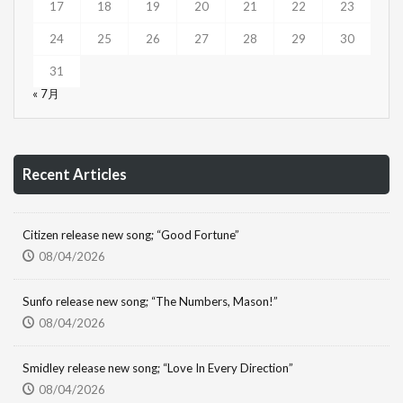
17
18
19
20
21
22
23
24
25
26
27
28
29
30
31
« 7月
Recent Articles
Citizen release new song; “Good Fortune”
08/04/2026
Sunfo release new song; “The Numbers, Mason!”
08/04/2026
Smidley release new song; “Love In Every Direction”
08/04/2026