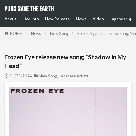
PUNX SAVE THE EARTH
About
Live Info
New Release
News
Video
Japanese Art
HOME
News
New Song
Frozen Eye release new song; “
Frozen Eye release new song; “Shadow in My
Head”
11/26/2024
New Song
,
Japanese Artists