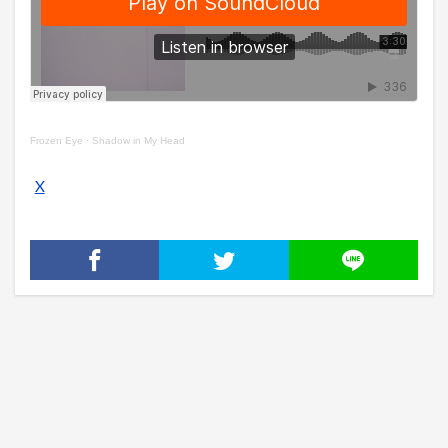
Frozen Eye
·
Shadow in My Head
X