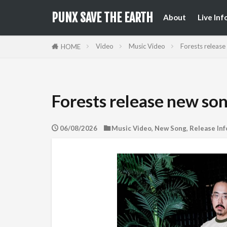
来日公
国内フ
PUNX SAVE THE EARTH
About
Live Inf
来日公
国内フ
Video
Music Video
Forests release
HOME
Forests release new son
06/08/2026
Music Video
,
New Song
,
Release Inf