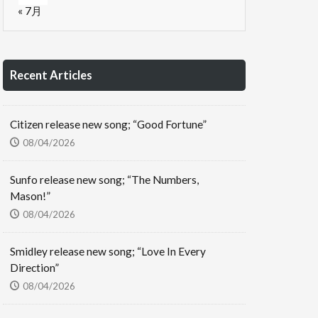
« 7月
Recent Articles
Citizen release new song; “Good Fortune”
08/04/2026
Sunfo release new song; “The Numbers,
Mason!”
08/04/2026
Smidley release new song; “Love In Every
Direction”
08/04/2026