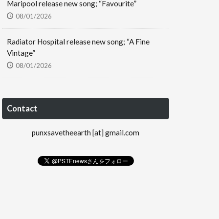
Maripool release new song; “Favourite”
08/01/2026
Radiator Hospital release new song; “A Fine
Vintage”
08/01/2026
Contact
punxsavetheearth [at] gmail.com