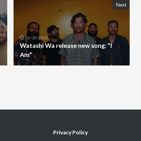
Next
06/08/2026
Watashi Wa release new song; “I
Am”
Privacy Policy