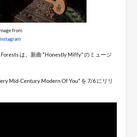
Image from
Instagram
Forests は、新曲 “Honestly Miffy” のミュージ
Mid-Century Modern Of You” を 7/6 にリリ