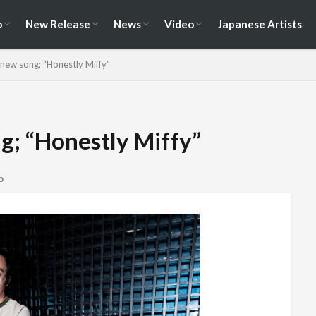
演情報
ェス情報
Album
EP / Single / Demo
Split
Compilation
New Song
Cover Song
Reunion / Break-up
Music Video
Live Video
Documentary
o
New Release
News
Video
Japanese Artists
演情報
ェス情報
Album
EP / Single / Demo
Split
Compilation
New Song
Cover Song
Reunion / Break-up
Music Video
Live Video
Documentary
 new song; “Honestly Miffy”
g; “Honestly Miffy”
o