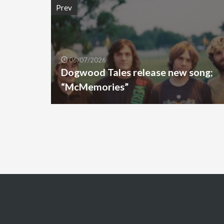
Prev
06/07/2026
Dogwood Tales release new song;
“McMemories”