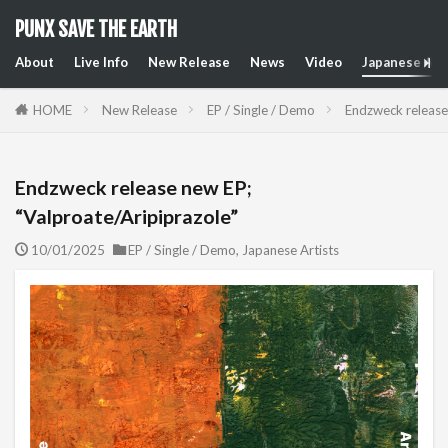
PUNX SAVE THE EARTH
About
Live Info
New Release
News
Video
Japanese Art
HOME
New Release
EP / Single / Demo
Endzweck release
Endzweck release new EP;
“Valproate/Aripiprazole”
10/01/2025
EP / Single / Demo
,
Japanese Artists