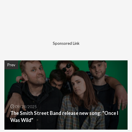
Sponsored Link
Prev
09/28/2025
The Smith Street Band release new song; “Once I
Was Wild”