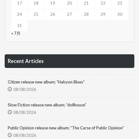
17
18
19
20
21
22
23
24
25
26
27
28
29
30
31
« 7月
Recent Articles
Citizen release new album; “Halcyon Blues”
08/08/2026
Slow Fiction release new album; “dollhouse”
08/08/2026
Public Opinion release new album; “The Curse of Public Opinion”
08/08/2026