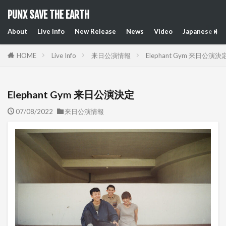
PUNX SAVE THE EARTH
About
Live Info
New Release
News
Video
Japanese Art
HOME
Live Info
来日公演情報
Elephant Gym 来日公演決
Elephant Gym 来日公演決定
07/08/2022
来日公演情報