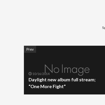
S
Prev
10/16/2014
Daylight new album full stream;
“One More Fight”