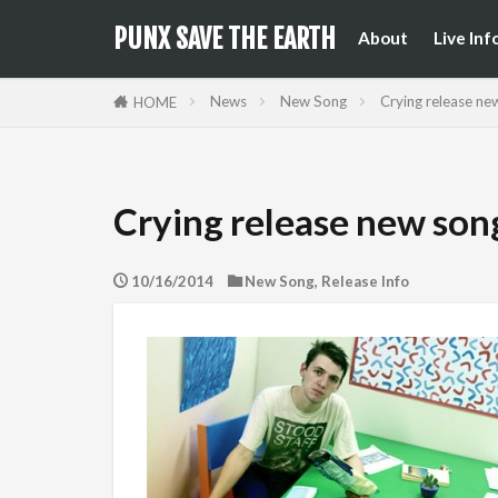
来日公
国内フ
PUNX SAVE THE EARTH
About
Live Inf
来日公
国内フ
News
New Song
Crying release new
HOME
Crying release new song
10/16/2014
New Song
,
Release Info