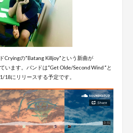
gの”Batang Killjoy”という新曲が
ます。バンドは”Get Olde/Second Wind “と
sから11/18にリリースする予定です。