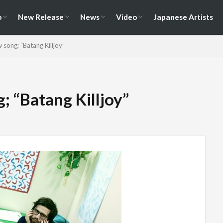
演情報
ェス情報
Album
EP / Single / Demo
Split
Compilation
New Song
Cover Song
Reunion / Break-up
Music Video
Live Video
Documentary
o
New Release
News
Video
Japanese Artists
演情報
ェス情報
Album
EP / Single / Demo
Split
Compilation
New Song
Cover Song
Reunion / Break-up
Music Video
Live Video
Documentary
 song; “Batang Killjoy”
; “Batang Killjoy”