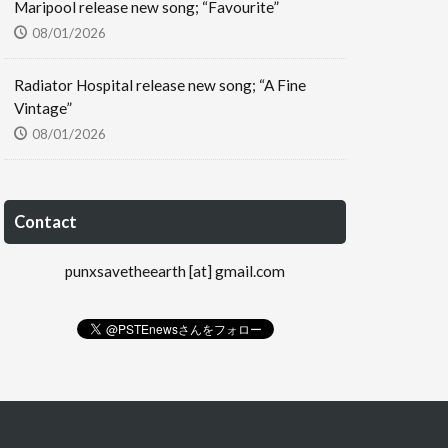
Maripool release new song; “Favourite”
08/01/2026
Radiator Hospital release new song; “A Fine
Vintage”
08/01/2026
Contact
punxsavetheearth [at] gmail.com