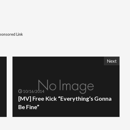
ponsored Link
Next
10/16/2014
[MV] Free Kick “Everything’s Gonna
Be Fine”