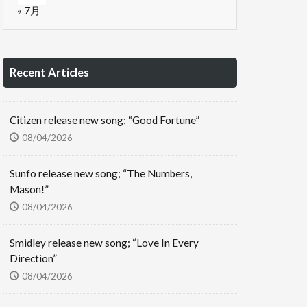
« 7月
Recent Articles
Citizen release new song; “Good Fortune”
08/04/2026
Sunfo release new song; “The Numbers,
Mason!”
08/04/2026
Smidley release new song; “Love In Every
Direction”
08/04/2026