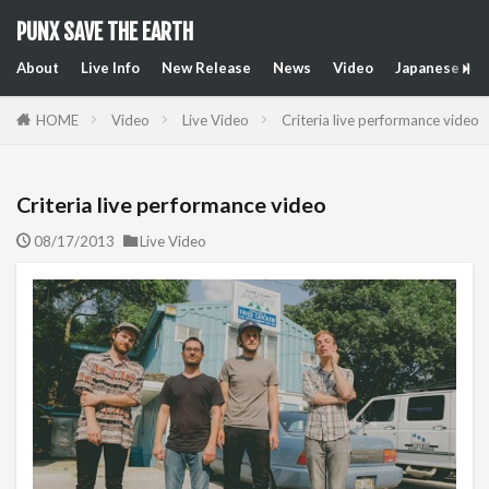
PUNX SAVE THE EARTH
About
Live Info
New Release
News
Video
Japanese Art
HOME
Video
Live Video
Criteria live performance video
Criteria live performance video
08/17/2013
Live Video