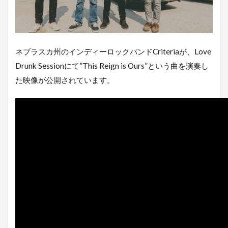
ネブラスカ州のインディーロックバンドCriteriaが、Love
Drunk Sessionにて”This Reign is Ours”という曲を演奏し
た映像が公開されています。