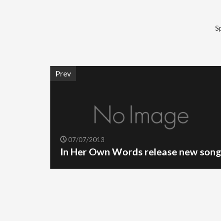
S
Prev
07/07/2013
In Her Own Words release new song