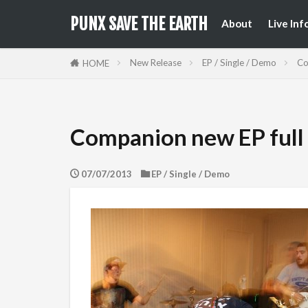
来日公
国内フ
PUNX SAVE THE EARTH
About
Live Inf
来日公
国内フ
New Release
EP / Single / Demo
Co
HOME
Companion new EP full
07/07/2013
EP / Single / Demo