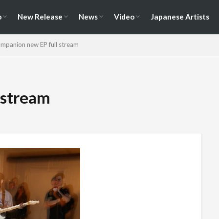
演情報
ェス情報
Album
EP / Single / Demo
Split
Compilation
New Song
Cover Song
Reunion / Break-up
Music Video
Live Video
Documentary
o
New Release
News
Video
Japanese Artists
演情報
ェス情報
Album
EP / Single / Demo
Split
Compilation
New Song
Cover Song
Reunion / Break-up
Music Video
Live Video
Documentary
mpanion new EP full stream
 stream