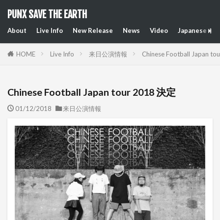
PUNX SAVE THE EARTH
About
Live Info
New Release
News
Video
Japanese Art
HOME
Live Info
来日公演情報
Chinese Football Japan t
Chinese Football Japan tour 2018 決定
01/12/2018
来日公演情報