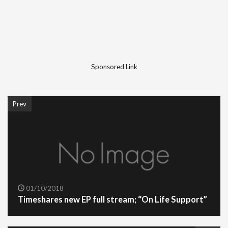
Sponsored Link
Prev
01/10/2018
Timeshares new EP full stream; “On Life Support”