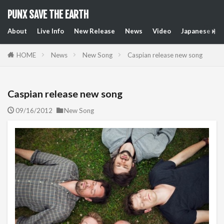
PUNX SAVE THE EARTH
About
Live Info
New Release
News
Video
Japanese Art
HOME
News
New Song
Caspian release new song
Caspian release new song
09/16/2012
New Song