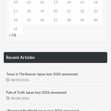
10
11
12
13
14
15
16
17
18
19
20
21
22
23
24
25
26
27
28
29
30
31
« 7月
Recent Articles
Texas Is The Reason Japan tour 2026 announced
08/09/2026
Pain of Truth Japan tour 2026 announced
08/08/2026
I Promised the World Japan tour 2026 announced