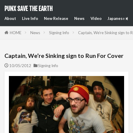
PUNX SAVE THE EARTH
About
Live Info
New Release
News
Video
Japanese Art
HOME
News
Signing Info
Captain, We’re Sinking sign to 
Captain, We’re Sinking sign to Run For Cover
10/05/2012
Signing Info