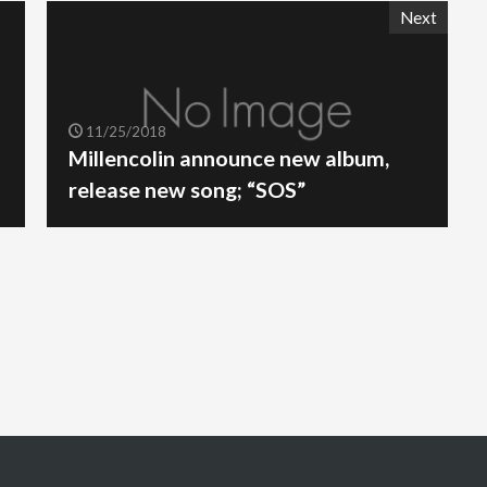
Next
11/25/2018
Millencolin announce new album,
release new song; “SOS”