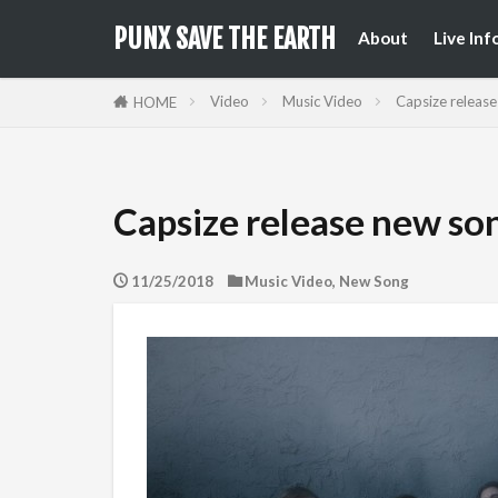
来日公
国内フ
PUNX SAVE THE EARTH
About
Live Inf
来日公
国内フ
Video
Music Video
Capsize release
HOME
Capsize release new son
11/25/2018
Music Video
,
New Song