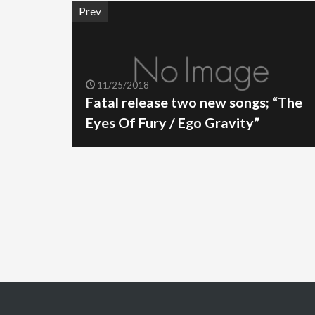
Prev
11/25/2018
Fatal release two new songs; “The
Eyes Of Fury / Ego Gravity”