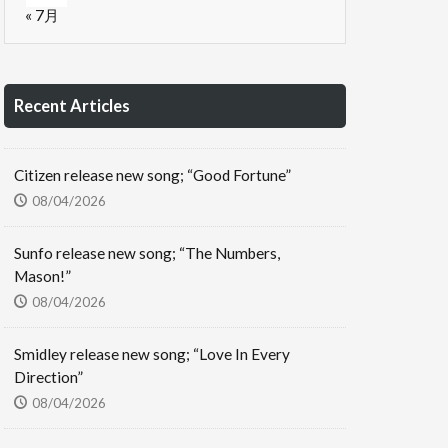
« 7月
Recent Articles
Citizen release new song; “Good Fortune”
08/04/2026
Sunfo release new song; “The Numbers,
Mason!”
08/04/2026
Smidley release new song; “Love In Every
Direction”
08/04/2026