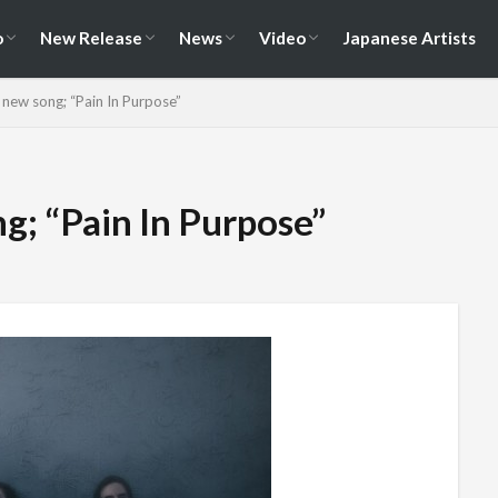
演情報
ェス情報
Album
EP / Single / Demo
Split
Compilation
New Song
Cover Song
Reunion / Break-up
Music Video
Live Video
Documentary
o
New Release
News
Video
Japanese Artists
演情報
ェス情報
Album
EP / Single / Demo
Split
Compilation
New Song
Cover Song
Reunion / Break-up
Music Video
Live Video
Documentary
 new song; “Pain In Purpose”
g; “Pain In Purpose”