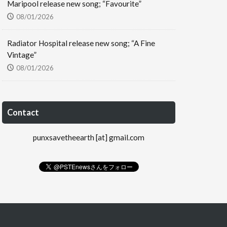
Maripool release new song; “Favourite”
08/01/2026
Radiator Hospital release new song; “A Fine
Vintage”
08/01/2026
Contact
punxsavetheearth [at] gmail.com