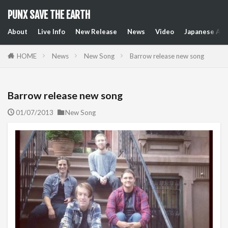
PUNX SAVE THE EARTH
About
Live Info
New Release
News
Video
Japanese Art
HOME
News
New Song
Barrow release new song
Barrow release new song
01/07/2013
New Song