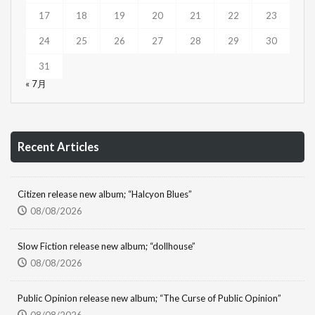
17
18
19
20
21
22
23
24
25
26
27
28
29
30
31
« 7月
Recent Articles
Citizen release new album; “Halcyon Blues”
08/08/2026
Slow Fiction release new album; “dollhouse”
08/08/2026
Public Opinion release new album; “The Curse of Public Opinion”
08/08/2026