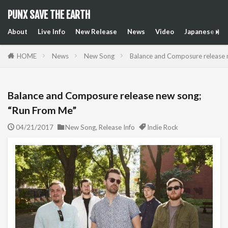
PUNX SAVE THE EARTH
About
Live Info
New Release
News
Video
Japanese Art
HOME
News
New Song
Balance and Composure release 
Balance and Composure release new song;
“Run From Me”
04/21/2017
New Song
,
Release Info
Indie Rock