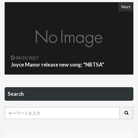
Next
04/21/2017
Joyce Manor release new song; “NBTSA”
Search