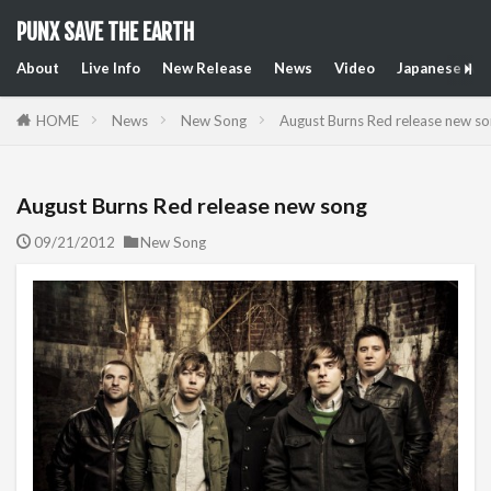
PUNX SAVE THE EARTH
About
Live Info
New Release
News
Video
Japanese Art
HOME
News
New Song
August Burns Red release new s
August Burns Red release new song
09/21/2012
New Song