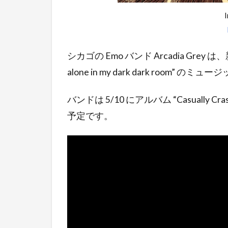
シカゴの Emo バンド Arcadia Grey は、新曲 “e
alone in my dark dark room
バンドは 5/10 にアルバム “Casually Cra
予定です。