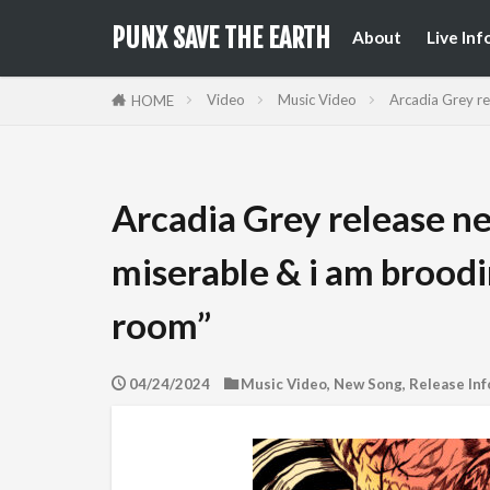
来日公
国内フ
PUNX SAVE THE EARTH
About
Live Inf
来日公
国内フ
Video
Music Video
Arcadia Grey re
HOME
Arcadia Grey release ne
miserable & i am broodi
room”
04/24/2024
Music Video
,
New Song
,
Release Inf