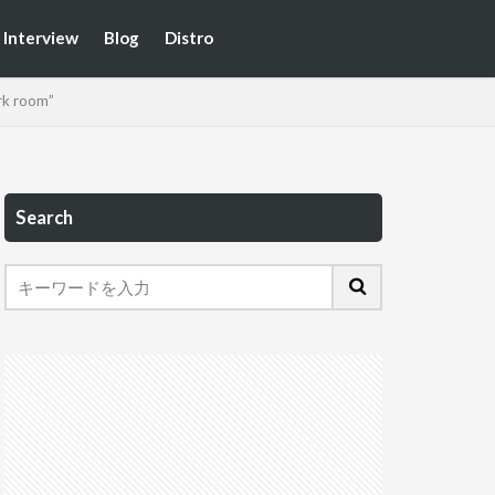
Interview
Blog
Distro
ark room”
Search