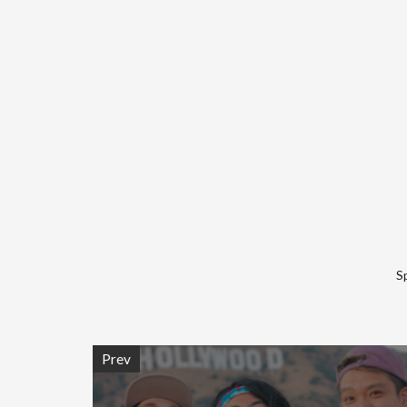
S
Prev