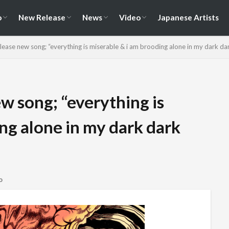
演情報
ェス情報
Album
EP / Single / Demo
Split
Compilation
New Song
Cover Song
Reunion / Break-up
Music Video
Live Video
Documentary
o
New Release
News
Video
Japanese Artists
演情報
ェス情報
Album
EP / Single / Demo
Split
Compilation
New Song
Cover Song
Reunion / Break-up
Music Video
Live Video
Documentary
lease new song; “everything is miserable & i am brooding alone in my dark d
w song; “everything is
ng alone in my dark dark
o