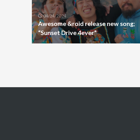
04/24/2024
Awesome &roid release new song;
“Sunset Drive 4ever”