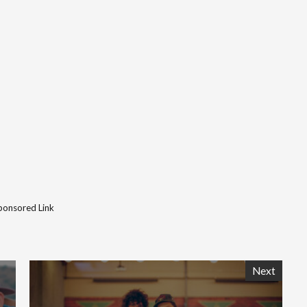
ponsored Link
Next