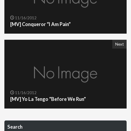
11/16/2012
[MV] Conqueror “I Am Pain”
Next
11/16/2012
[MV] Yo La Tengo “Before We Run”
Search