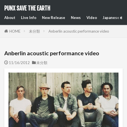
PUNX SAVE THE EARTH
About
Live Info
New Release
News
Video
Japanese Art
HOME
未分類
Anberlin acoustic performance video
Anberlin acoustic performance video
11/16/2012
未分類