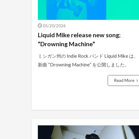
05/20/2026
Liquid Mike release new song;
“Drowning Machine”
ミシガン州の Indie Rock バンド Liquid Mike は、
新曲 “Drowning Machine” を公開しました。
Read More