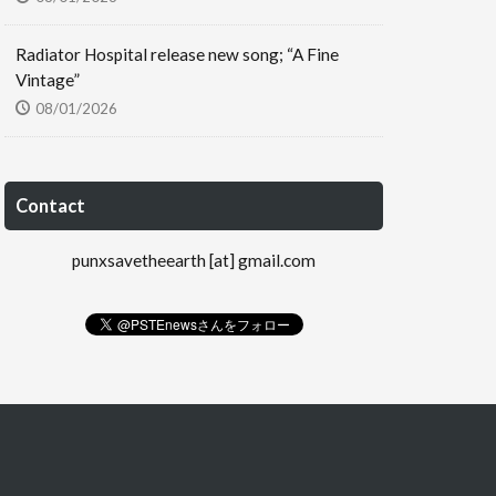
Radiator Hospital release new song; “A Fine
Vintage”
08/01/2026
Contact
punxsavetheearth [at] gmail.com