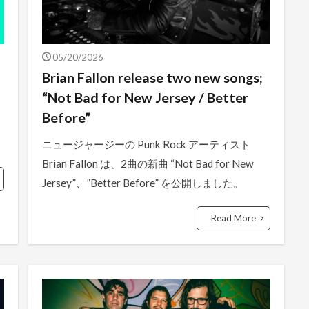
05/20/2026
Brian Fallon release two new songs;
“Not Bad for New Jersey / Better
Before”
ニュージャージーの Punk Rock アーティスト
Brian Fallon は、2曲の新曲 “Not Bad for New
Jersey”、”Better Before” を公開しました。
Read More