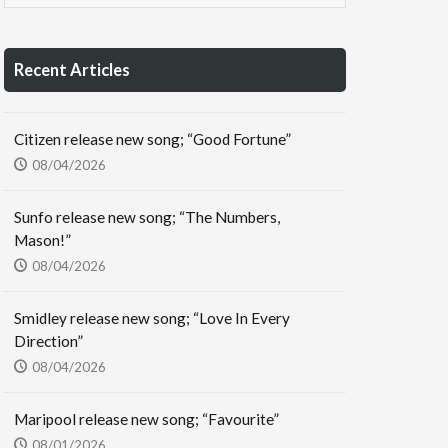
Recent Articles
Citizen release new song; “Good Fortune”
08/04/2026
Sunfo release new song; “The Numbers,
Mason!”
08/04/2026
Smidley release new song; “Love In Every
Direction”
08/04/2026
Maripool release new song; “Favourite”
08/01/2026