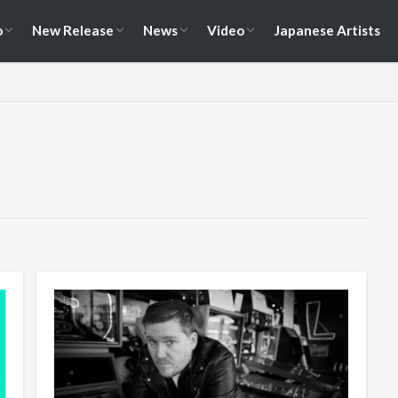
演情報
ェス情報
Album
EP / Single / Demo
Split
Compilation
New Song
Cover Song
Reunion / Break-up
Music Video
Live Video
Documentary
o
New Release
News
Video
Japanese Artists
演情報
ェス情報
Album
EP / Single / Demo
Split
Compilation
New Song
Cover Song
Reunion / Break-up
Music Video
Live Video
Documentary