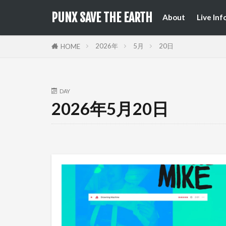
来日公
国内フ
PUNX SAVE THE EARTH
About
Live Inf
来日公
国内フ
2026年
5月
20日
HOME
DAY
2026年5月20日