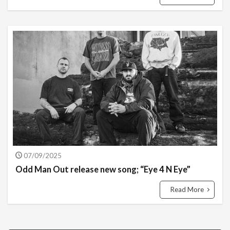
07/09/2025
Odd Man Out release new song; “Eye 4 N Eye”
Read More