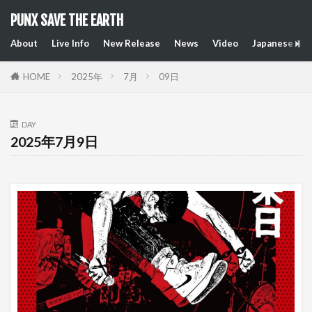
PUNX SAVE THE EARTH
About
Live Info
New Release
News
Video
Japanese Art
HOME
2025年
7月
09日
DAY
2025年7月9日