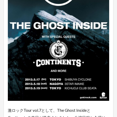
激ロックTour vol.7として、The Ghost Insideと