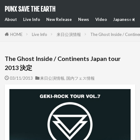
PUNX SAVE THE EARTH
About
Live Info
New Release
News
Video
Japanese Art
HOME
Live Info
来日公演情報
The Ghost Inside / Contin
The Ghost Inside / Continents Japan tour
2013 決定
03/11/2013
来日公演情報
,
国内フェス情報