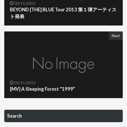
03/11/2013
BEYOND [THE] BLUE Tour 2013 第１弾アーティス
ト発表
Next
03/11/2013
[MV] A Sleeping Forest “1999”
Search