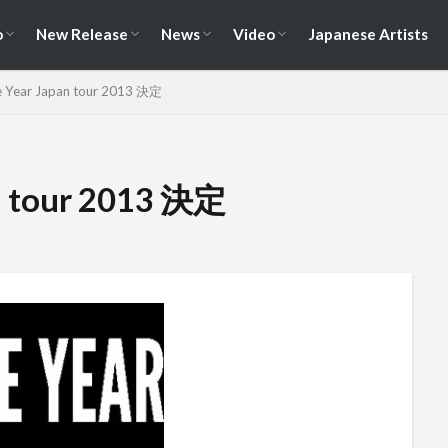
演情報
ェス情報
Album
EP / Single / Demo
Split
Compilation
New Song
Cover Song
Reunion / Break-up
Music Video
Live Video
Documentary
o
New Release
News
Video
Japanese Artists
演情報
ェス情報
Album
EP / Single / Demo
Split
Compilation
New Song
Cover Song
Reunion / Break-up
Music Video
Live Video
Documentary
e Year Japan tour 2013 決定
an tour 2013 決定