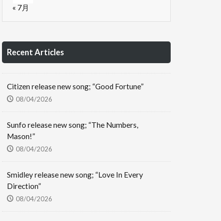
« 7月
Recent Articles
Citizen release new song; “Good Fortune”
08/04/2026
Sunfo release new song; “The Numbers,
Mason!”
08/04/2026
Smidley release new song; “Love In Every
Direction”
08/04/2026