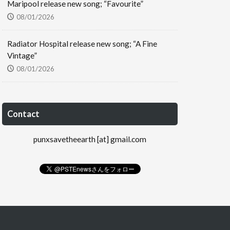
Maripool release new song; “Favourite”
08/01/2026
Radiator Hospital release new song; “A Fine
Vintage”
08/01/2026
Contact
punxsavetheearth [at] gmail.com