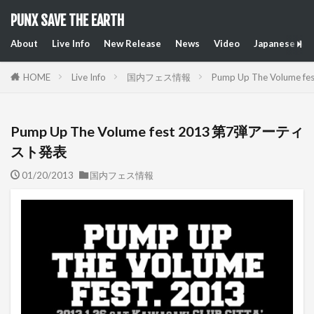
PUNX SAVE THE EARTH
About
Live Info
New Release
News
Video
Japanese Art
HOME
Live Info
国内フェス情報
Pump Up The Volum
Pump Up The Volume fest 2013 第7弾アーティ
スト発表
01/20/2013
国内フェス情報