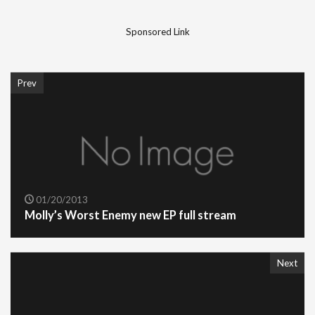
Sponsored Link
Prev
01/20/2013
Molly’s Worst Enemy new EP full stream
Next